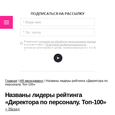
ПОДПИСАТЬСЯ НА РАССЫЛКУ
Я выражаю
согласие на обработку персональных данных
в соответствии с
Политикой конфиденциальности
(согласно категориям и целям, поименованным в п. 4.2.6)
*
.
Главная
\
HR-менеджмент
\
Названы лидеры рейтинга «Директора по
персоналу. Топ-100»
Названы лидеры рейтинга
«Директора по персоналу. Топ-100»
« Назад