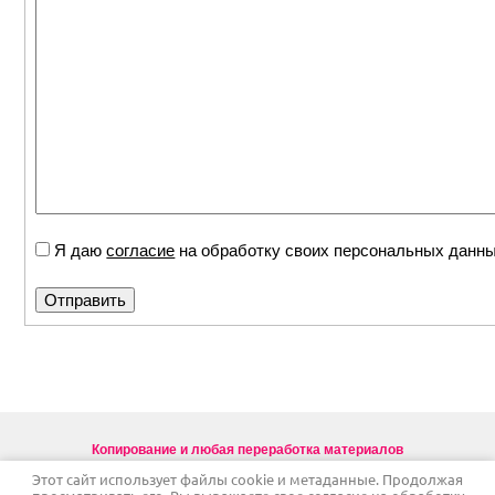
Я даю
согласие
на обработку своих персональных данн
Копирование и любая переработка материалов
с сайта neohr.ru запрещены
Этот сайт использует файлы cookie и метаданные. Продолжая
Copyright © Neo HR
16+