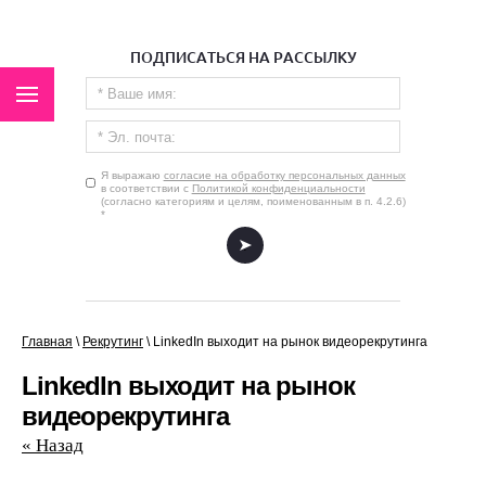
ПОДПИСАТЬСЯ НА РАССЫЛКУ
Я выражаю
согласие на обработку персональных данных
в соответствии с
Политикой конфиденциальности
(согласно категориям и целям, поименованным в п. 4.2.6)
*
.
Главная
\
Рекрутинг
\
LinkedIn выходит на рынок видеорекрутинга
LinkedIn выходит на рынок
видеорекрутинга
« Назад