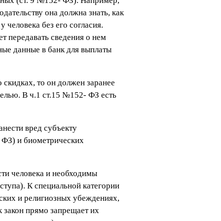
ных (ст. 9 №152- ФЗ). Например,
одательству она должна знать, как
у человека без его согласия.
ет передавать сведения о нем
ьные данные в банк для выплаты
 скидках, то он должен заранее
елью. В ч.1 ст.15 №152- ФЗ есть
анести вред субъекту
- ФЗ) и биометрических
сти человека и необходимы
ступа). К специальной категории
ских и религиозных убеждениях,
к закон прямо запрещает их