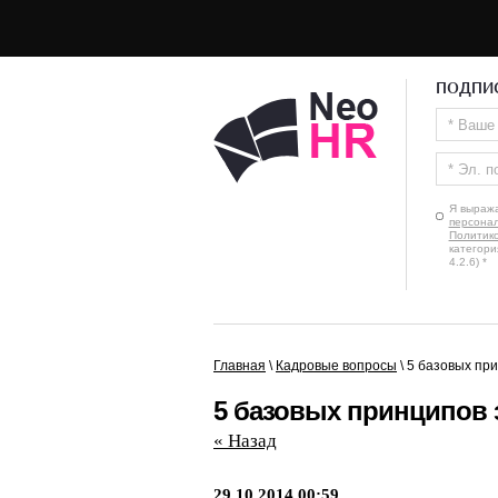
ПОДПИС
Я выра
персона
Политик
категори
4.2.6)
*
Главная
\
Кадровые вопросы
\
5 базовых при
5 базовых принципов 
« Назад
29.10.2014 00:59