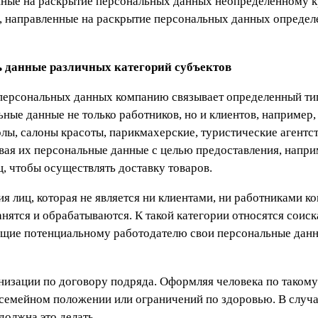
нные на раскрытие персональных данных неопределенному к
, направленные на раскрытие персональных данных определ
ь данные различных категорий субъектов
 персональных данных компанию связывает определенный т
ые данные не только работников, но и клиентов, например,
лы, салоны красоты, парикмахерские, туристические агентст
ая их персональные данные с целью предоставления, наприм
, чтобы осуществлять доставку товаров.
я лиц, которая не является ни клиентами, ни работниками ко
анятся и обрабатываются. К такой категории относятся сои
ющие потенциальному работодателю свои персональные данн
низации по договору подряда. Оформляя человека по такому
о семейном положении или ограничений по здоровью. В случ
должна это делать.