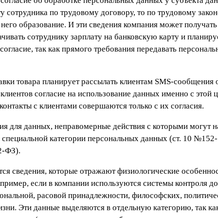
ь согласие об обработке персональных данных у субъекта дан
у сотрудника по трудовому договору, то по трудовому закон
 у него образование. И эти сведения компания может получать 
чивать сотруднику зарплату на банковскую карту и планиру
то согласие, так как прямого требования передавать персонал
авки товара планирует рассылать клиентам SMS-сообщения о
 клиентов согласие на использование данных именно с этой ц
контакты с клиентами совершаются только с их согласия.
ия для данных, неправомерные действия с которыми могут н
о специальной категории персональных данных (ст. 10 №152
2-ФЗ).
ся сведения, которые отражают физиологические особенно
апример, если в компании используются системы контроля до
иональной, расовой принадлежности, философских, политиче
зни. Эти данные выделяются в отдельную категорию, так ка