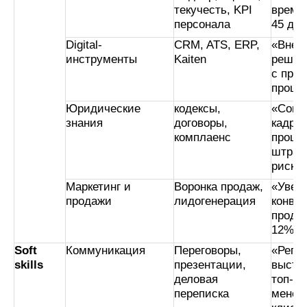
текучесть, KPI
время 
персонала
45 до 
Digital-
CRM, ATS, ERP,
«Внед
инструменты
Kaiten
решил
с про
проце
Юридические
кодексы,
«Сопр
знания
договоры,
кадро
комплаенс
проце
штраф
риско
Маркетинг и
Воронка продаж,
«Увел
продажи
лидогенерация
конве
прода
12%»
Soft
Коммуникация
Переговоры,
«Регу
skills
презентации,
высту
деловая
топ-
переписка
менед