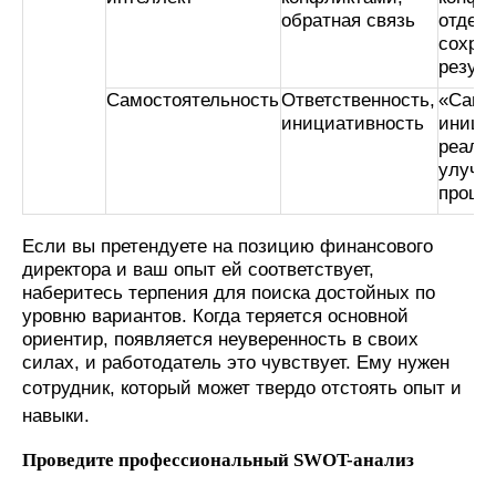
обратная связь
отдел
сохра
резул
Самостоятельность
Ответственность,
«Сам
инициативность
иници
реали
улучш
проце
Если вы претендуете на позицию финансового
директора и ваш опыт ей соответствует,
наберитесь терпения для поиска достойных по
уровню вариантов. Когда теряется основной
ориентир, появляется неуверенность в своих
силах, и работодатель это чувствует. Ему нужен
сотрудник, который
может твердо отстоять опыт и
навыки.
Проведите профессиональный SWOT-анализ