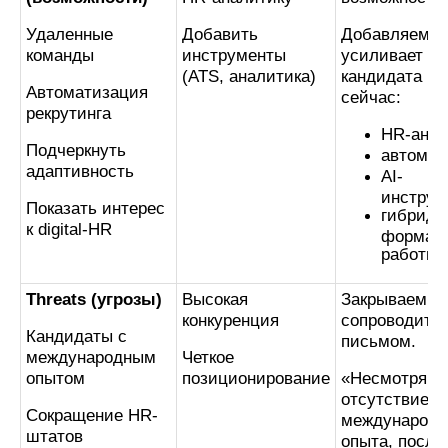
Удаленные
Добавить
Добавляем то
команды
инструменты
усиливает це
(ATS, аналитика)
кандидата п
Автоматизация
сейчас:
рекрутинга
HR-анал
Подчеркнуть
автомат
адаптивность
AI-
инструм
Показать интерес
гибридн
к digital-HR
формат
работы.
Threats (угрозы)
Высокая
Закрываем у
конкуренция
сопроводите
Кандидаты с
письмом.
международным
Четкое
опытом
позиционирование
«Несмотря н
отсутствие
Сокращение HR-
международн
штатов
опыта, после