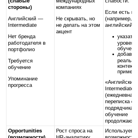
(слабые
международных
слабости.
стороны)
компаниях
Если есть пр
Английский —
Не скрывать, но
(например,
Intermediate
не делать на этом
английский):
акцент
Нет бренда
указать
работодателя в
уровень
обучени
портфолио
добавит
реальн
Требуется
контекст
обучение
примене
Упоминание
«Английский
прогресса
Intermediate
(ежедневная
переписка с
подрядчикам
обучение
продолжаю)»
Opportunities
Рост спроса на
Используем
(возможности)
HR-аналитику
возможности 