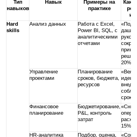
Тип
Навык
Примеры на
Как п
навыков
практике
рез
ин
Hard
Анализ данных
Работа с Excel,
«Подг
skills
Power BI, SQL, с
дашбо
аналитическими
руково
отчетами
сокра
приня
решен
20%»
Управление
Планирование
«Вел п
проектами
сроков, бюджета,
идеи 
ресурсов
внедр
соблю
сроко
Финансовое
Бюджетирование,
«Сниз
планирование
P&L, контроль
опера
затрат
расхо
15%»
HR-аналитика
Подбор, оценка,
«Сокр