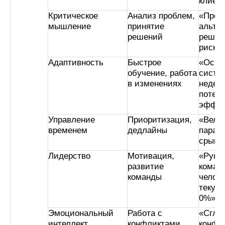
клиен
Критическое
Анализ проблем,
«Пред
мышление
принятие
альте
решений
решен
риски 
Адаптивность
Быстрое
«Осво
обучение, работа
систем
в изменениях
недел
потер
эффек
Управление
Приоритизация,
«Вел 5
временем
дедлайны
парал
срыво
Лидерство
Мотивация,
«Руко
развитие
команд
команды
челове
текуч
0%»
Эмоциональный
Работа с
«Сгла
интеллект
конфликтами,
конфл