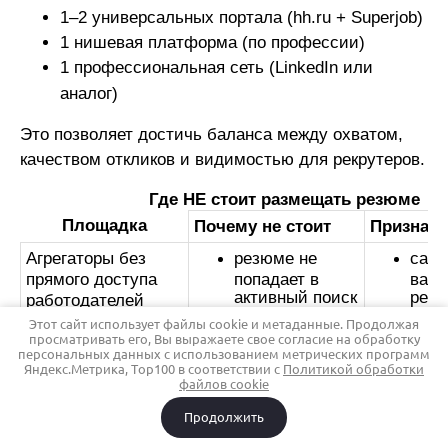
1–2 универсальных портала (hh.ru + Superjob)
1 нишевая платформа (по профессии)
1 профессиональная сеть (LinkedIn или
аналог)
Это позволяет достичь баланса между охватом,
качеством откликов и видимостью для рекрутеров.
Где НЕ стоит размещать резюме
Площадка
Почему не стоит
Признаки
Агрегаторы без
резюме не
сайт
прямого доступа
попадает в
вака
активный поиск
резю
работодателей
рекрутеров
инте
Этот сайт использует файлы cookie и метаданные. Продолжая
высокая
нет 
просматривать его, Вы выражаете свое согласие на обработку
вероятность
инф
персональных данных с использованием метрических программ
Яндекс.Метрика, Top100 в соответствии с
Политикой обработки
устаревших
кто и
файлов cookie
данных
смот
нулевая
отсу
Продолжить
обратная связь
личн
рабо