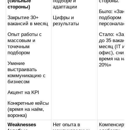
(сильные
подборе и
стороны.
стороны)
адаптации
Было: «Зани
Закрытие 30+
Цифры и
подбором
вакансий в месяц
результаты
персонала»
Опыт работы с
Стало: «Закр
массовым и
до 35 ваканс
точечным
месяц (IT и б
подбором
офис), снизи
время на наё
Умение
20%»
выстраивать
коммуникацию с
бизнесом
Акцент на KPI
Конкретные кейсы
(время на наём,
воронка)
Weaknesses
Нет опыта в
Компенсируе